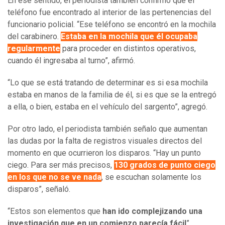
En ese sentido, el periodista también confirmó que el
teléfono fue encontrado al interior de las pertenencias del
funcionario policial. “Ese teléfono se encontró en la mochila
del carabinero.
Estaba en la mochila que él ocupaba
regularmente
para proceder en distintos operativos,
cuando él ingresaba al turno”, afirmó.
“Lo que se está tratando de determinar es si esa mochila
estaba en manos de la familia de él, si es que se la entregó
a ella, o bien, estaba en el vehículo del sargento”, agregó.
Por otro lado, el periodista también señalo que aumentan
las dudas por la falta de registros visuales directos del
momento en que ocurrieron los disparos. “Hay un punto
ciego. Para ser más precisos,
130 grados de punto ciego
en los que no se ve nada
, se escuchan solamente los
disparos”, señaló.
“Estos son elementos que
han ido complejizando una
investigación que en un comienzo parecía fácil
”,