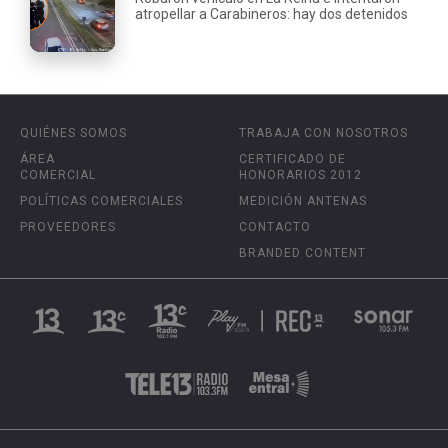
atropellar a Carabineros: hay dos detenidos
QUIÉNES SOMOS
TRABAJA CON NOSOTROS
ÁREA
CERTIFICADO DE
COMERCIAL
HONORARIOS 2012
POLÍTICAS COMERCIALES
MEDICIÓN ANTENAS
PROVEEDORES
CONTACTO
BRANDED CONTENT