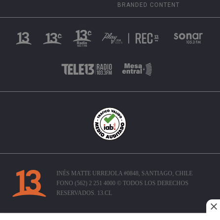
BRANDED CONTENT
INÉS MATTE URREJOLA #0848, SANTIAGO, CHILE
FONO (562) 2 251 4000 © TODOS LOS DERECHOS
RESERVADOS. 13.CL