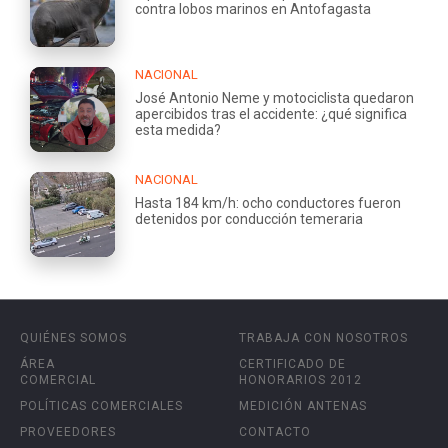
contra lobos marinos en Antofagasta
NACIONAL
José Antonio Neme y motociclista quedaron
apercibidos tras el accidente: ¿qué significa
esta medida?
NACIONAL
Hasta 184 km/h: ocho conductores fueron
detenidos por conducción temeraria
QUIÉNES SOMOS
TRABAJA CON NOSOTROS
ÁREA
CERTIFICADO DE
COMERCIAL
HONORARIOS 2012
POLÍTICAS COMERCIALES
MEDICIÓN ANTENAS
PROVEEDORES
CONTACTO