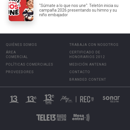
"Súmate a lo que nos une": Teletón inicia su
campaña 2026 presentando su himno y su
niño embajador
QUIÉNES SOMOS
TRABAJA CON NOSOTROS
ÁREA
CERTIFICADO DE
COMERCIAL
HONORARIOS 2012
POLÍTICAS COMERCIALES
MEDICIÓN ANTENAS
PROVEEDORES
CONTACTO
BRANDED CONTENT