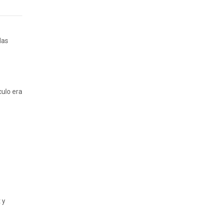
las
culo era
 y