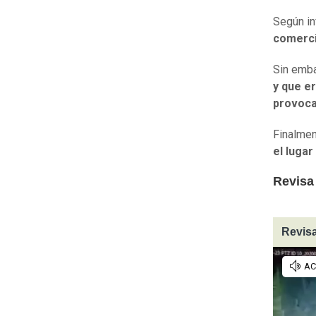
Según in
comercia
Sin emba
y que e
provoca
Finalme
el lugar
Revisa
Revisa