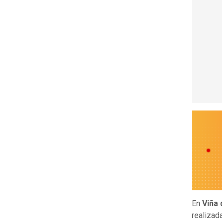
En
Viña 
realizad