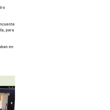
tro
lincuente
la, para
aban en