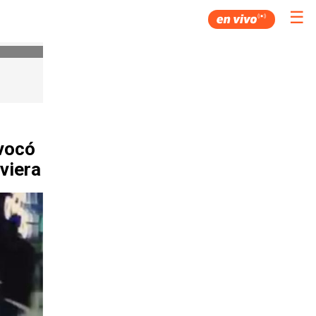
☰
ovocó
viera