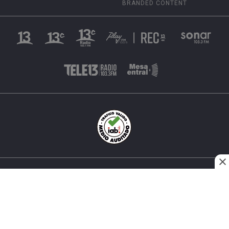
BRANDED CONTENT
INÉS MATTE URREJOLA #0848, SANTIAGO, CHILE
FONO (562) 2 251 4000 © TODOS LOS DERECHOS
RESERVADOS. 13.CL