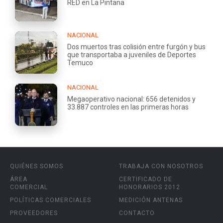
RED en La Pintana
NACIONAL
Dos muertos tras colisión entre furgón y bus
que transportaba a juveniles de Deportes
Temuco
NACIONAL
Megaoperativo nacional: 656 detenidos y
33.887 controles en las primeras horas
QUIÉNES SOMOS
TRABAJA CON NOSOTROS
ÁREA
CERTIFICADO DE
COMERCIAL
HONORARIOS 2012
POLÍTICAS COMERCIALES
MEDICIÓN ANTENAS
PROVEEDORES
CONTACTO