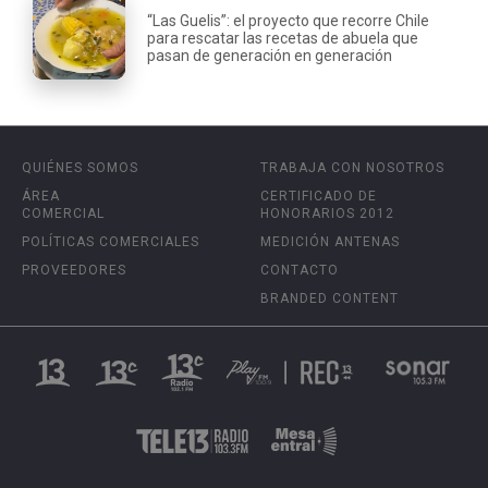
“Las Guelis”: el proyecto que recorre Chile
para rescatar las recetas de abuela que
pasan de generación en generación
QUIÉNES SOMOS
TRABAJA CON NOSOTROS
ÁREA
CERTIFICADO DE
COMERCIAL
HONORARIOS 2012
POLÍTICAS COMERCIALES
MEDICIÓN ANTENAS
PROVEEDORES
CONTACTO
BRANDED CONTENT