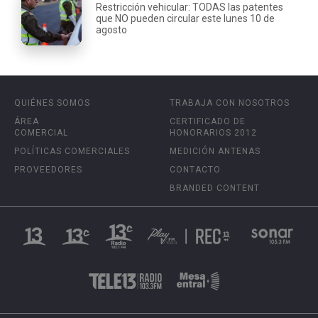
Restricción vehicular: TODAS las patentes
que NO pueden circular este lunes 10 de
agosto
QUIÉNES SOMOS
TRABAJA CON NOSOTROS
ÁREA
CERTIFICADO DE
COMERCIAL
HONORARIOS 2012
POLÍTICAS COMERCIALES
MEDICIÓN ANTENAS
PROVEEDORES
CONTACTO
BRANDED CONTENT