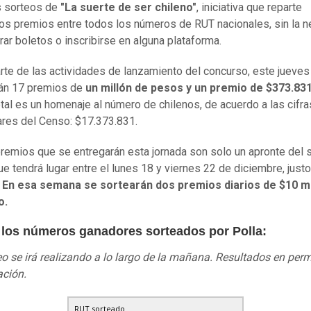
 sorteos de
"La suerte de ser chileno"
, iniciativa que reparte
ios premios entre todos los números de RUT nacionales, sin la 
ar boletos o inscribirse en alguna plataforma.
te de las actividades de lanzamiento del concurso, este jueves
rán 17 premios de
un millón de pesos y un premio de $373.83
tal es un homenaje al número de chilenos, de acuerdo a las cifra
ares del Censo: $17.373.831.
remios que se entregarán esta jornada son solo un apronte del 
que tendrá lugar entre el lunes 18 y viernes 22 de diciembre, justo
.
En esa semana se sortearán dos premios diarios de $10 m
o.
 los números ganadores sorteados por Polla:
teo se irá realizando a lo largo de la mañana. Resultados en pe
ación.
RUT sorteado