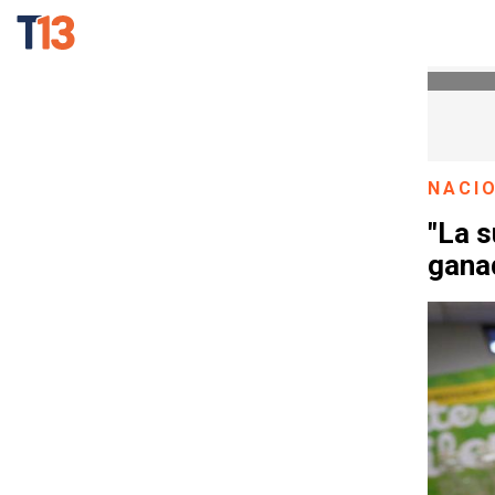
NACI
"La s
gana