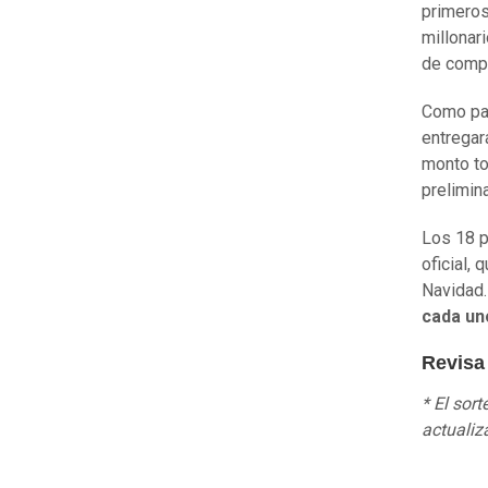
primeros
millonar
de compr
Como par
entrega
monto to
prelimin
Los 18 p
oficial, 
Navidad
cada un
Revisa
* El sor
actualiz