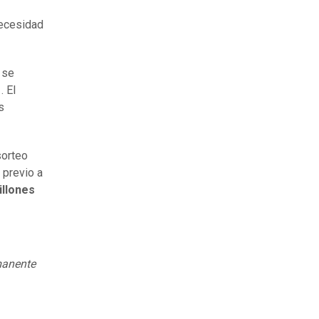
necesidad
 se
1
. El
s
sorteo
 previo a
illones
rmanente