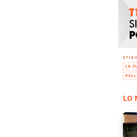
ETIQ
LA S
POLL
LO 