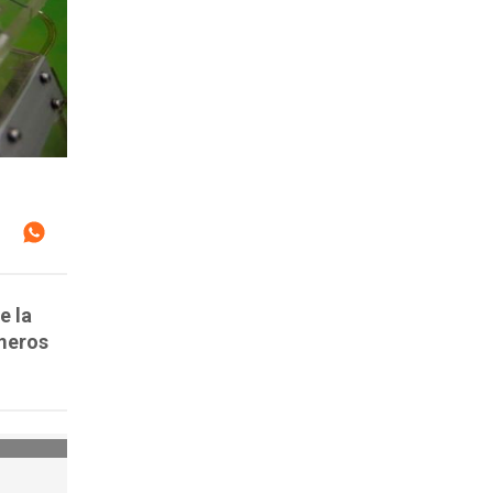
e la
meros