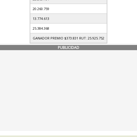
20.260.759
13.774.613
25.384.368
GANADOR PREMIO $373.831 RUT: 25.925.752
PUBLICIDAD