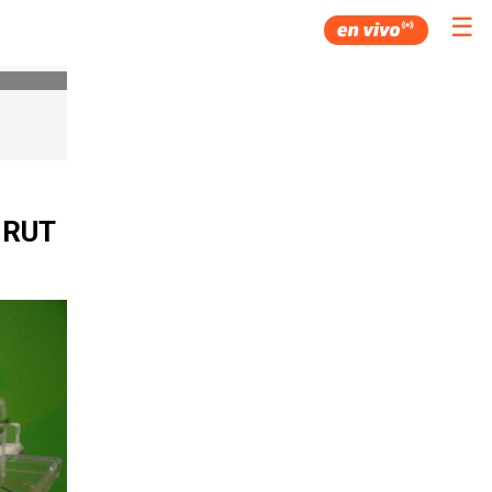
☰
s RUT