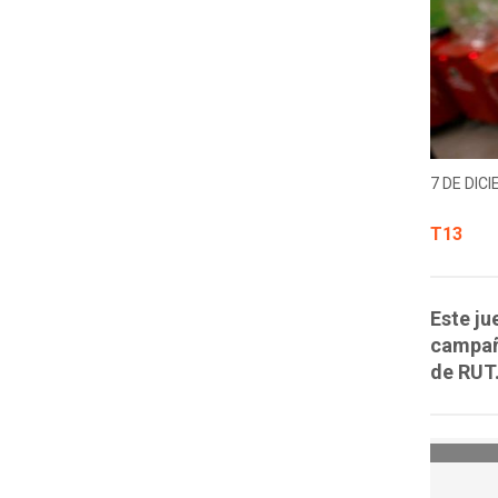
7 DE DICI
T13
Este ju
campañ
de RUT