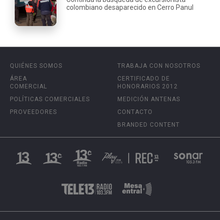
colombiano desaparecido en Cerro Panul
QUIÉNES SOMOS
TRABAJA CON NOSOTROS
ÁREA
CERTIFICADO DE
COMERCIAL
HONORARIOS 2012
POLÍTICAS COMERCIALES
MEDICIÓN ANTENAS
PROVEEDORES
CONTACTO
BRANDED CONTENT