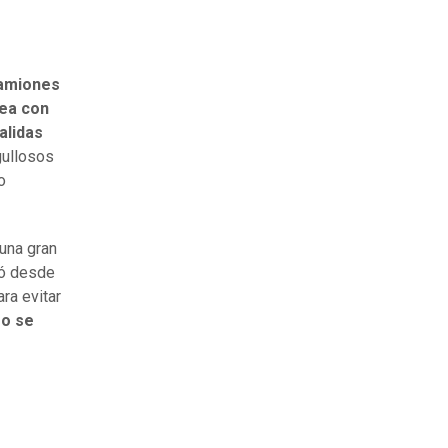
camiones
nea con
alidas
gullosos
o
 una gran
jó desde
ra evitar
go se