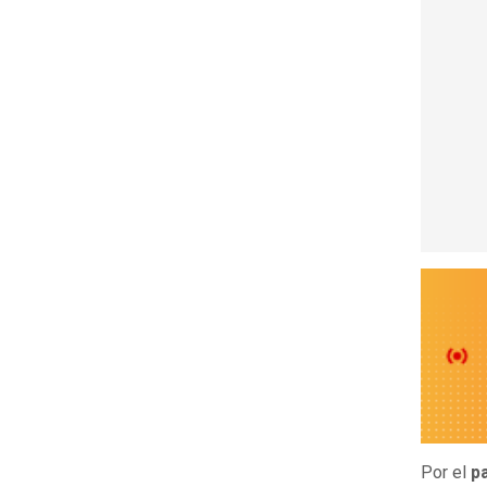
Por el
p