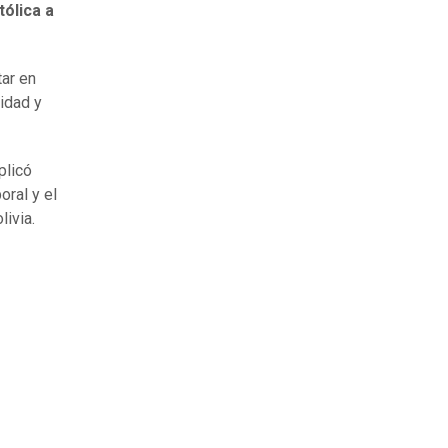
tólica a
tar en
ridad y
plicó
oral y el
livia.