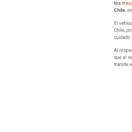
los
tres
Chile
, e
El vehíc
Chile, p
cuidado.
Al respe
que al s
trámite 