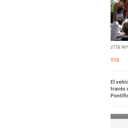
27 DE NO
T13
El vehí
través 
Pontífi