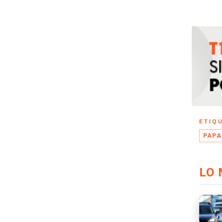
ETIQ
PAPA
LO 