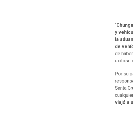
"
Chungar
y vehíc
la aduan
de vehí
de haber
exitoso d
Por su p
responsa
Santa Cr
cualquier
viajó a 