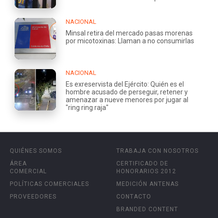
NACIONAL
Minsal retira del mercado pasas morenas
por micotoxinas: Llaman a no consumirlas
NACIONAL
Es exreservista del Ejército: Quién es el
hombre acusado de perseguir, retener y
amenazar a nueve menores por jugar al
"ring ring raja"
QUIÉNES SOMOS
TRABAJA CON NOSOTROS
ÁREA
CERTIFICADO DE
COMERCIAL
HONORARIOS 2012
POLÍTICAS COMERCIALES
MEDICIÓN ANTENAS
PROVEEDORES
CONTACTO
BRANDED CONTENT