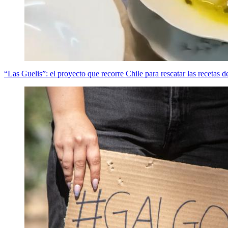
“Las Guelis”: el proyecto que recorre Chile para rescatar las recetas