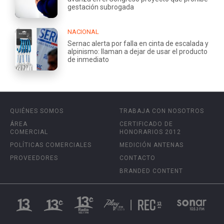
gestación subrogada
NACIONAL
Sernac alerta por falla en cinta de escalada y
alpinismo: llaman a dejar de usar el producto
de inmediato
QUIÉNES SOMOS
TRABAJA CON NOSOTROS
ÁREA
CERTIFICADO DE
COMERCIAL
HONORARIOS 2012
POLÍTICAS COMERCIALES
MEDICIÓN ANTENAS
PROVEEDORES
CONTACTO
BRANDED CONTENT