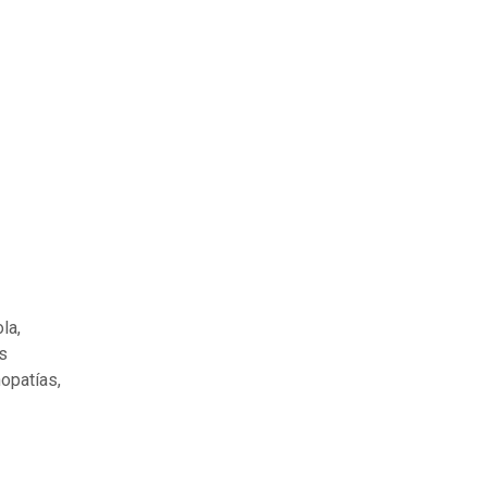
la,
s
nopatías,