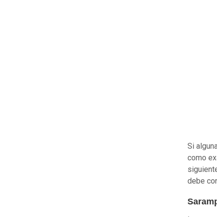
Si algun
como exa
siguiente
debe con
Saramp