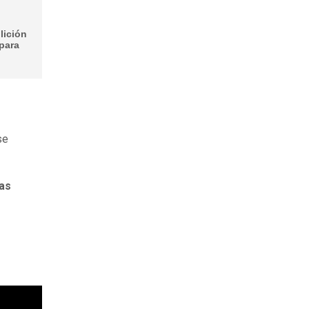
lición
 para
se
las