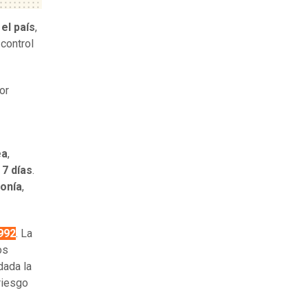
el país
,
 control
or
ea
,
7 días
.
onía
,
992
. La
os
dada la
riesgo