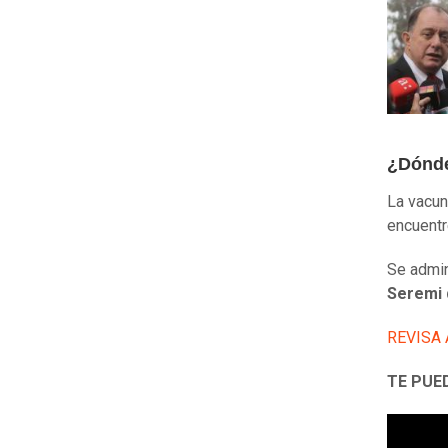
¿Dónde
La vacun
encuentre
Se admin
Seremi 
REVISA
TE PUE