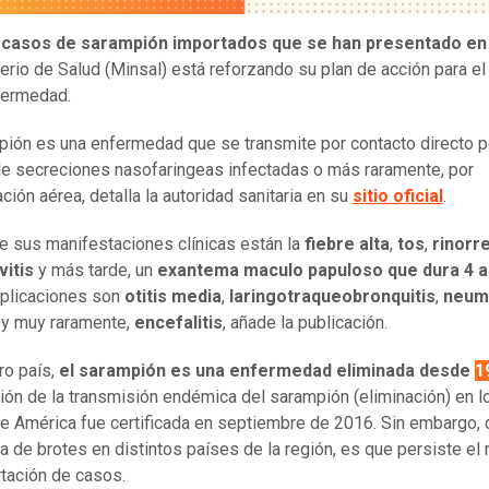
s
casos de sarampión importados que se han presentado en 
terio de Salud (Minsal) está reforzando su plan de acción para el
fermedad.
pión es una enfermedad que se transmite por contacto directo p
de secreciones nasofaringeas infectadas o más raramente, por
ción aérea, detalla la autoridad sanitaria en su
sitio oficial
.
e sus manifestaciones clínicas están la
fiebre alta
,
tos
,
rinorr
vitis
y más tarde, un
exantema maculo papuloso que dura 4 a 
plicaciones son
otitis media
,
laringotraqueobronquitis
,
neum
; y muy raramente,
encefalitis
, añade la publicación.
ro país,
el sarampión es una enfermedad eliminada desde
1
ción de la transmisión endémica del sarampión (eliminación) en l
e América fue certificada en septiembre de 2016. Sin embargo, 
a de brotes en distintos países de la región, es que persiste el 
tación de casos.