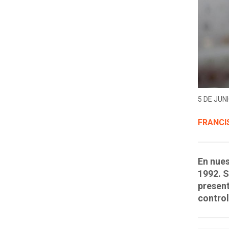
5 DE JUNI
FRANCI
En nues
1992. S
present
control