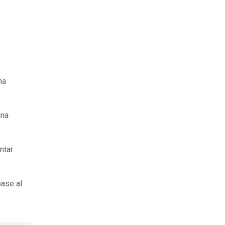
na
una
ntar
base al