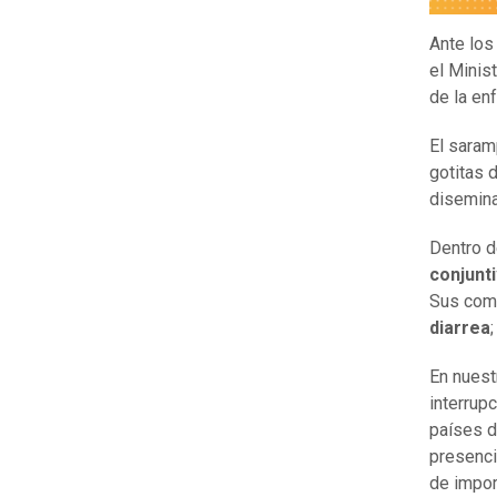
Ante lo
el Minis
de la en
El saram
gotitas 
disemina
Dentro d
conjunti
Sus com
diarrea
En nuest
interrup
países d
presenci
de impor