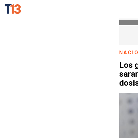
NACI
Los g
saram
dosi