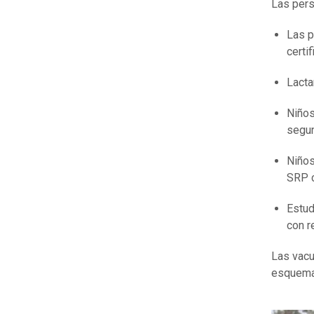
Las pers
Las p
certi
Lacta
Niños
segun
Niños
SRP c
Estud
con r
Las vacu
esquema 