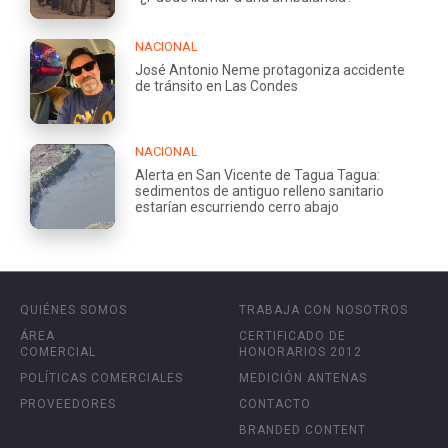
NACIONAL
José Antonio Neme protagoniza accidente
de tránsito en Las Condes
NACIONAL
Alerta en San Vicente de Tagua Tagua:
sedimentos de antiguo relleno sanitario
estarían escurriendo cerro abajo
QUIÉNES SOMOS
TRABAJA CON NOSOTROS
ÁREA
CERTIFICADO DE
COMERCIAL
HONORARIOS 2012
POLÍTICAS COMERCIALES
MEDICIÓN ANTENAS
PROVEEDORES
CONTACTO
BRANDED CONTENT