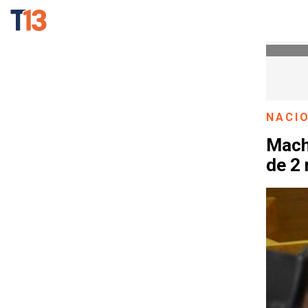
NACI
Mach
de 2