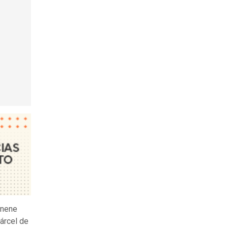
enene
árcel de