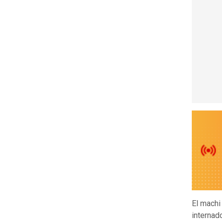
El mach
internad