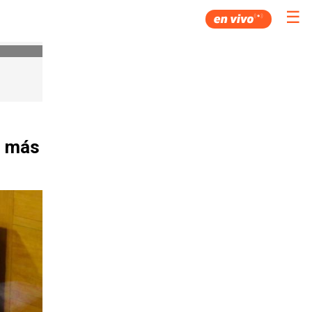
☰
s más