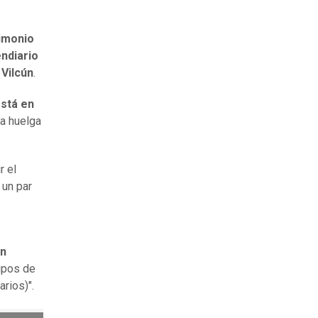
imonio
endiario
,
Vilcún
.
stá en
la huelga
r el
 un par
en
tipos de
rios)".