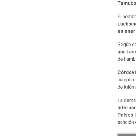
Temuc
El hombr
Luchsi
en ener
Según c
una fas
de hambr
Córdova
cumplimi
de kilóm
La deman
Internac
Países 
sanción 