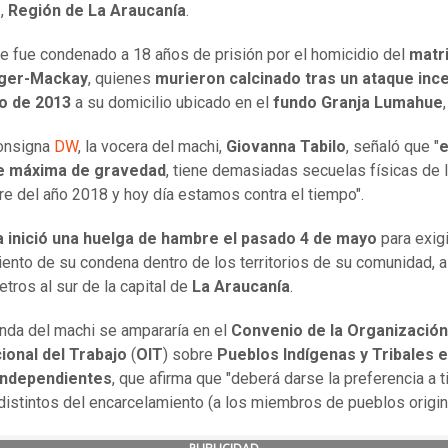
o
,
Región de La Araucanía
.
e fue condenado a 18 años de prisión por el homicidio del
matr
nger-Mackay
, quienes
murieron calcinado tras un ataque inc
o de 2013
a su domicilio ubicado en el
fundo Granja Lumahue
onsigna
DW
, la vocera del machi,
Giovanna Tabilo
, señaló que "
e
e máxima de gravedad
, tiene demasiadas secuelas físicas de 
e del año 2018 y hoy día estamos contra el tiempo".
 inició una huelga de hambre el pasado 4 de mayo
para exigi
ento de su condena dentro de los territorios de su comunidad, a
etros al sur de la capital de
La Araucanía
.
da del machi se ampararía en el
Convenio de la Organización
ional del Trabajo
(
OIT
) sobre
Pueblos Indígenas y Tribales 
Independientes
, que afirma que "deberá darse la preferencia a 
distintos del encarcelamiento (a los miembros de pueblos origina