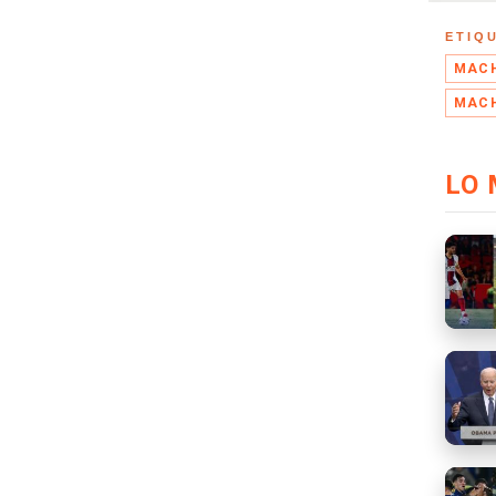
ETIQ
MACH
MAC
LO 