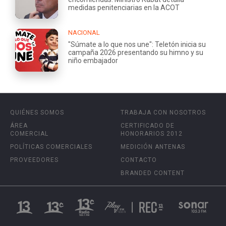
medidas penitenciarias en la ACOT
NACIONAL
"Súmate a lo que nos une": Teletón inicia su
campaña 2026 presentando su himno y su
niño embajador
QUIÉNES SOMOS
TRABAJA CON NOSOTROS
ÁREA
CERTIFICADO DE
COMERCIAL
HONORARIOS 2012
POLÍTICAS COMERCIALES
MEDICIÓN ANTENAS
PROVEEDORES
CONTACTO
BRANDED CONTENT