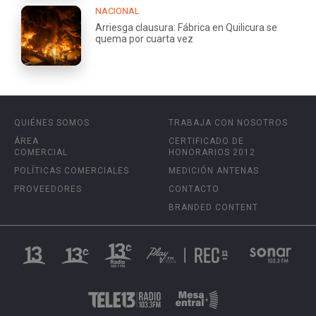
NACIONAL
Arriesga clausura: Fábrica en Quilicura se
quema por cuarta vez
QUIÉNES SOMOS
TRABAJA CON NOSOTROS
ÁREA
CERTIFICADO DE
COMERCIAL
HONORARIOS 2012
POLÍTICAS COMERCIALES
MEDICIÓN ANTENAS
PROVEEDORES
CONTACTO
BRANDED CONTENT