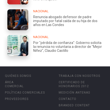
NACIONAL
Renuncia abogado defensor de padre
imputado por fatal caída de su hija de dos
años en Las Condes
NACIONAL
Por "pérdida de confianza": Gobierno solicita
la renuncia no voluntaria a director de "Mejor
Niñez", Claudio Castillo
QUIÉNES SOMOS
TRABAJA CON NOSOTROS
ÁREA
CERTIFICADO DE
COMERCIAL
HONORARIOS 2012
POLÍTICAS COMERCIALES
MEDICIÓN ANTENAS
PROVEEDORES
CONTACTO
BRANDED CONTENT