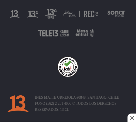
INÉS MATTE URREJOLA #0848, SANTIAGO, CHILE
FONO (562) 2 251 4000 © TODOS LOS DERECHOS
RESERVADOS. 13.CL