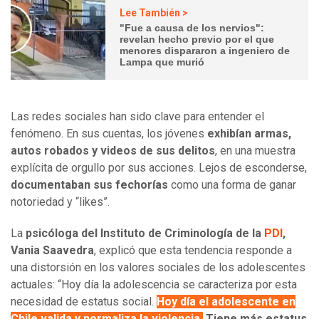
Lee También >
"Fue a causa de los nervios":
revelan hecho previo por el que
menores dispararon a ingeniero de
Lampa que murió
Las redes sociales han sido clave para entender el
fenómeno. En sus cuentas, los jóvenes
exhibían armas,
autos robados y videos de sus delitos
, en una muestra
explícita de orgullo por sus acciones. Lejos de esconderse,
documentaban sus fechorías
como una forma de ganar
notoriedad y “likes”.
La
psicóloga del Instituto de Criminología de la
PDI
,
Vania Saavedra
, explicó que esta tendencia responde a
una distorsión en los valores sociales de los adolescentes
actuales: “Hoy día la adolescencia se caracteriza por esta
necesidad de estatus social.
Hoy día el adolescente en
Chile valida y normaliza la violencia.
Tiene más estatus