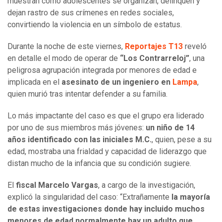
muestran cómo adolescentes se organizan, delinquen y
dejan rastro de sus crímenes en redes sociales,
convirtiendo la violencia en un símbolo de estatus.
Durante la noche de este viernes,
Reportajes T13
reveló
en detalle el modo de operar de
“Los Contrarreloj”
, una
peligrosa agrupación integrada por menores de edad e
implicada en el
asesinato de un ingeniero en
Lampa
,
quien murió tras intentar defender a su familia.
Lo más impactante del caso es que el grupo era liderado
por uno de sus miembros más jóvenes:
un niño de 14
años identificado con las iniciales M.C.
, quien, pese a su
edad, mostraba una frialdad y capacidad de liderazgo que
distan mucho de la infancia que su condición sugiere.
El
fiscal Marcelo Vargas
, a cargo de la investigación,
explicó la singularidad del caso: “Extrañamente
la mayoría
de estas investigaciones donde hay incluido muchos
menores de edad normalmente hay un adulto que