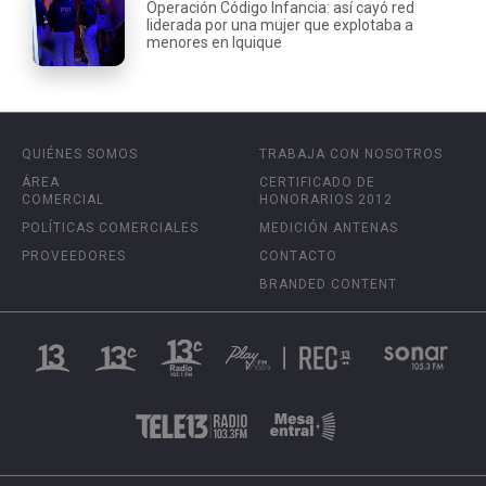
Operación Código Infancia: así cayó red
liderada por una mujer que explotaba a
menores en Iquique
QUIÉNES SOMOS
TRABAJA CON NOSOTROS
ÁREA
CERTIFICADO DE
COMERCIAL
HONORARIOS 2012
POLÍTICAS COMERCIALES
MEDICIÓN ANTENAS
PROVEEDORES
CONTACTO
BRANDED CONTENT