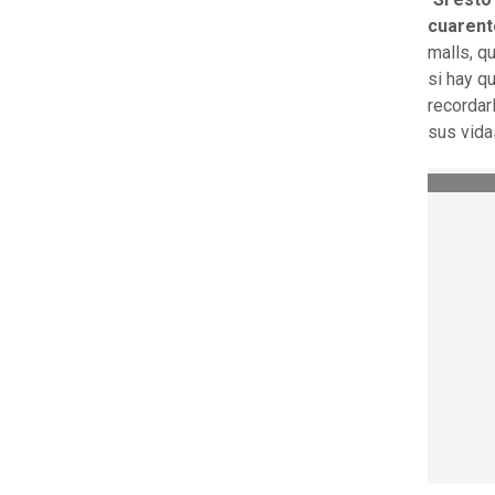
cuarent
malls, q
si hay qu
recordar
sus vidas