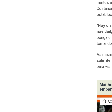
martes a
Costane
establec
“
Hoy día
navidad
ponga en
tomando 
Asimismo
salir de
para vis
Matthe
embarg