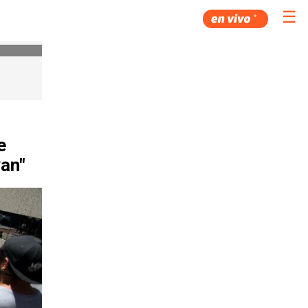
☰
e
van"