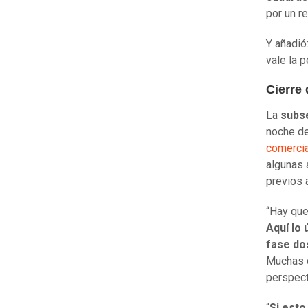
por un re
Y añadió:
vale la p
Cierre
La
subse
noche de
comercia
algunas 
previos 
“Hay que
Aquí lo 
fase do
Muchas c
perspecti
“
Si est