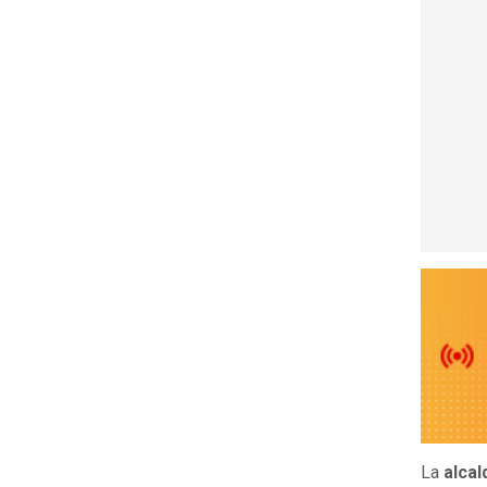
La
alcal