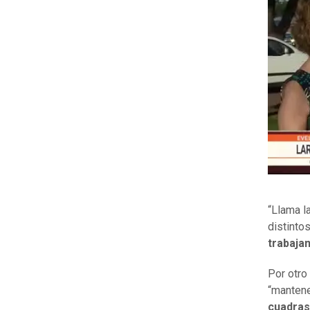
“Llama l
distinto
trabaja
Por otro
“mantener
cuadras