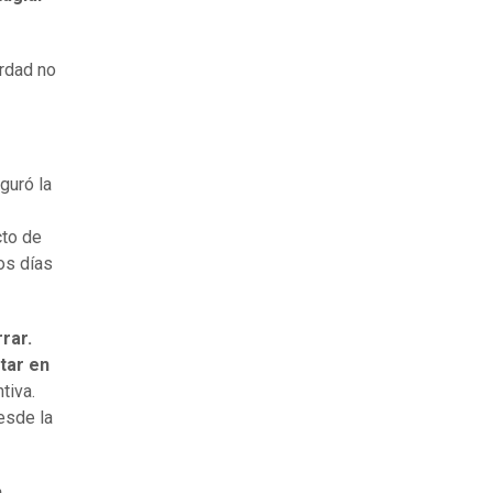
erdad no
eguró la
cto de
os días
rrar.
star en
tiva.
esde la
n