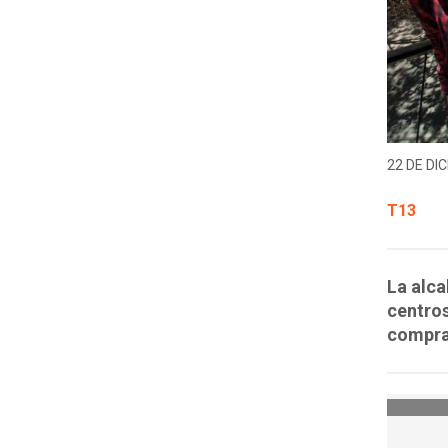
22 DE DIC
T13
La alca
centros
compra