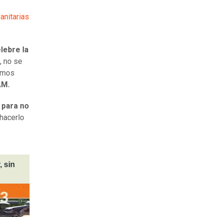
anitarias
lebre la
, no se
tamos
AM.
 para no
hacerlo
, sin