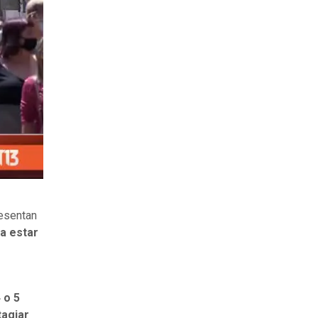
resentan
a estar
 o 5
tagiar