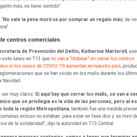
galito más, no tiene sentido”.
 “
No vale la pena morirse por comprar un regalo más
, de v
ena”.
 de centros comerciales
cretaria de Prevención del Delito, Katherine Martorell
, as
 este lunes en T13 que
no van a “titubear” en cerrar los centros
les si los casos de COVID-19 aumentan en nuestro país
, produ
aglomeraciones que se han vivido en los malls durante los últim
a Navidad.
 ser muy claros.
Si aquí hay que cerrar los malls, se van a ce
único que se privilegia es la vida de las personas, pero al e
s toda la región Metropolitana
, también fue una medida preven
omunas incluso no estaban para estar en fase dos y se miró d
va de la solidaridad”, dijo la autoridad en T13 Central.
o genera mayores contagios, vamos a tener que terminar e