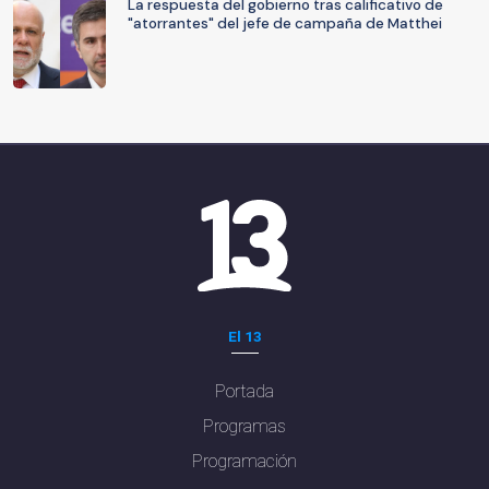
La respuesta del gobierno tras calificativo de
"atorrantes" del jefe de campaña de Matthei
El 13
Portada
Programas
Programación