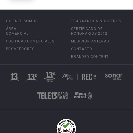
QUIÉNES SOMOS
TRABAJA CON NOSOTROS
ÁREA
CERTIFICADO DE
COMERCIAL
HONORARIOS 2012
POLÍTICAS COMERCIALES
MEDICIÓN ANTENAS
PROVEEDORES
CONTACTO
BRANDED CONTENT