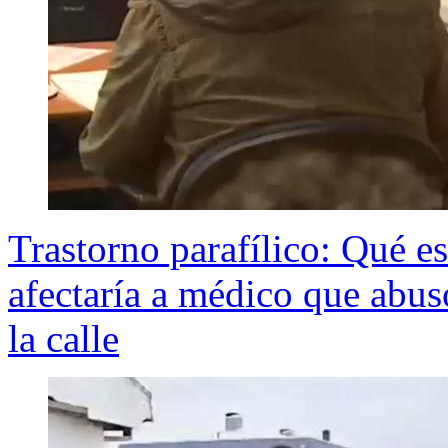
Trastorno parafílico: Qué e
afectaría a médico que abu
la calle