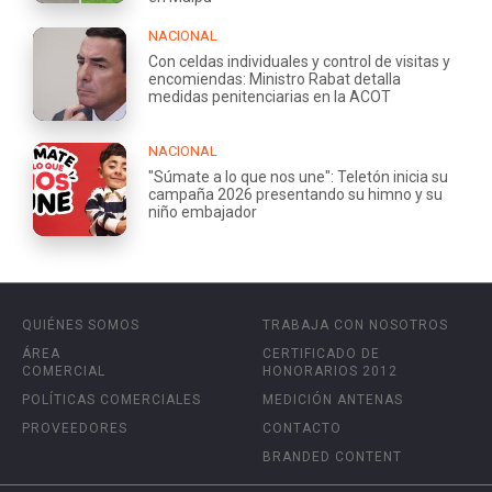
NACIONAL
Con celdas individuales y control de visitas y
encomiendas: Ministro Rabat detalla
medidas penitenciarias en la ACOT
NACIONAL
"Súmate a lo que nos une": Teletón inicia su
campaña 2026 presentando su himno y su
niño embajador
QUIÉNES SOMOS
TRABAJA CON NOSOTROS
ÁREA
CERTIFICADO DE
COMERCIAL
HONORARIOS 2012
POLÍTICAS COMERCIALES
MEDICIÓN ANTENAS
PROVEEDORES
CONTACTO
BRANDED CONTENT