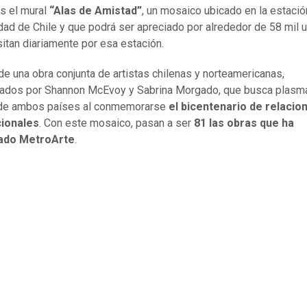
s el mural
“Alas de Amistad”
, un mosaico ubicado en la estació
dad de Chile y que podrá ser apreciado por alrededor de 58 mil 
sitan diariamente por esa estación.
 de una obra conjunta de artistas chilenas y norteamericanas,
ados por Shannon McEvoy y Sabrina Morgado, que busca plasma
 de ambos países al conmemorarse
el bicentenario de relacio
cionales
. Con este mosaico, pasan a ser
81 las obras que ha
ado MetroArte
.