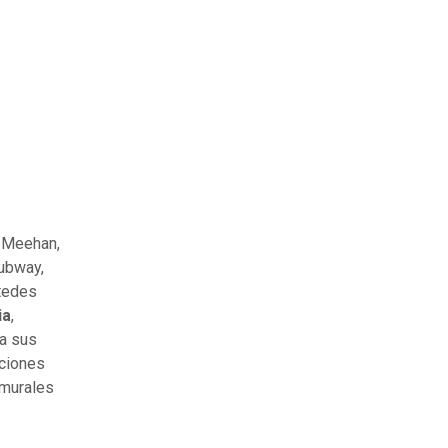
e Meehan,
subway,
stedes
ia
,
 a sus
aciones
 murales