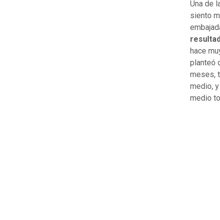
Una de l
siento m
embajad
resulta
hace muy
planteó 
meses, t
medio, y
medio to