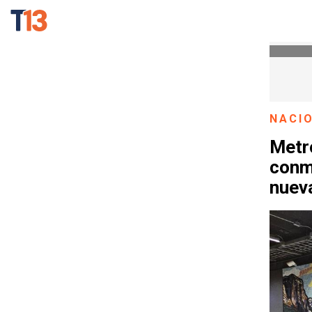
NACI
Metr
conme
nueva