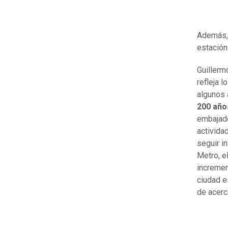
Además
estación
Guillerm
refleja 
algunos 
200 año
embajado
activida
seguir i
Metro, e
incremen
ciudad e
de acerc