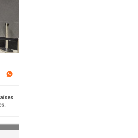
países
es.