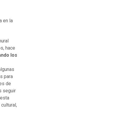
ta en la
mural
os, hace
ndo los
algunas
s para
nes de
s seguir
 esta
ultural,