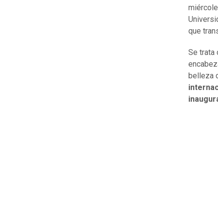
miércole
Universi
que tran
Se trata
encabez
belleza
interna
inaugur