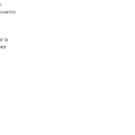
n
usuarios
r la
nes