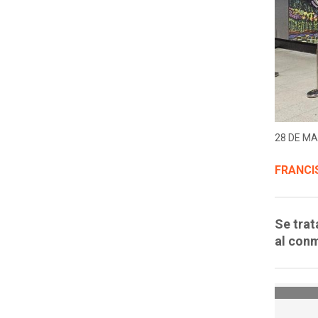
28 DE MA
FRANCI
Se trat
al conm