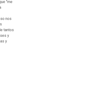
 que "me
a
eso nos
en
de tantos
eses y
nas y