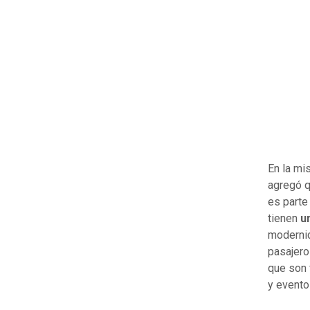
En la mi
agregó q
es parte
tienen
u
modernid
pasajero
que son 
y evento