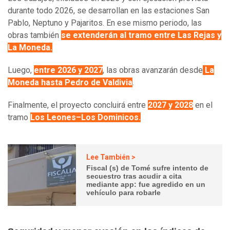
durante todo 2026, se desarrollan en las estaciones San
Pablo, Neptuno y Pajaritos. En ese mismo periodo, las
obras también
se extenderán al tramo entre Las Rejas y
La Moneda.
Luego,
entre 2026 y 2027
, las obras avanzarán desde
La
Moneda hasta Pedro de Valdivia
.
Finalmente, el proyecto concluirá entre
2027 y 2028
en el
tramo
Los Leones–Los Dominicos
.
Lee También >
Fiscal (s) de Tomé sufre intento de
secuestro tras acudir a cita
mediante app: fue agredido en un
vehículo para robarle