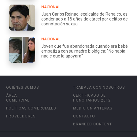
NACIONAL
Juan Carlos Reinao, exalcalde de Renaico, es
condenado a 15 años de cárcel por delitos de
connotación sexual
NACIONAL
Joven que fue abandonada cuando era bebé
empatiza con su madre biológica: "No había
nadie que la apoyara"
QUIÉNES SOMOS
TRABAJA CON NOSOTROS
ÁREA
CERTIFICADO DE
COMERCIAL
HONORARIOS 2012
POLÍTICAS COMERCIALES
MEDICIÓN ANTENAS
PROVEEDORES
CONTACTO
BRANDED CONTENT