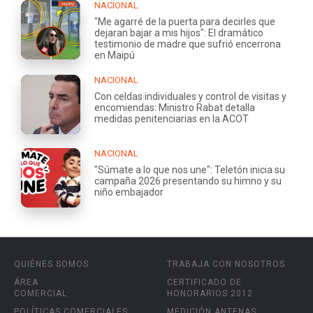
NACIONAL
"Me agarré de la puerta para decirles que
dejaran bajar a mis hijos": El dramático
testimonio de madre que sufrió encerrona
en Maipú
NACIONAL
Con celdas individuales y control de visitas y
encomiendas: Ministro Rabat detalla
medidas penitenciarias en la ACOT
NACIONAL
"Súmate a lo que nos une": Teletón inicia su
campaña 2026 presentando su himno y su
niño embajador
QUIÉNES SOMOS
TRABAJA CON NOSOTROS
ÁREA
CERTIFICADO DE
COMERCIAL
HONORARIOS 2012
POLÍTICAS COMERCIALES
MEDICIÓN ANTENAS