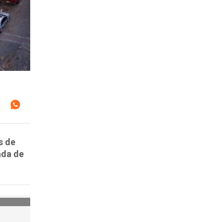
s de
ada de