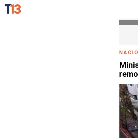
NACI
Minis
remov