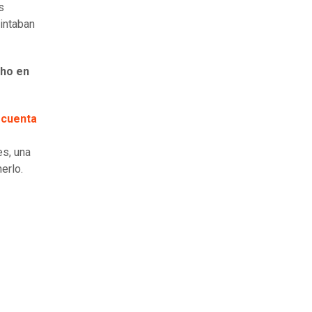
s
intaban
cho en
 cuenta
s
es, una
erlo.