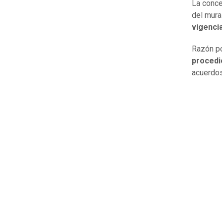
La conce
del mura
vigenci
Razón po
procedi
acuerdos