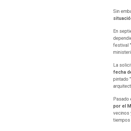
Sin emba
situació
En septi
dependie
festival
ministeri
La solic
fecha d
pintado "
arquitect
Pasado e
por el M
vecinos 
tiempos 