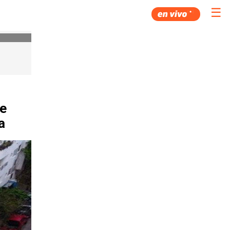
☰
se
a