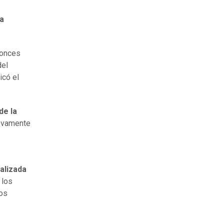
a
tonces
del
icó el
de la
uevamente
alizada
 los
los