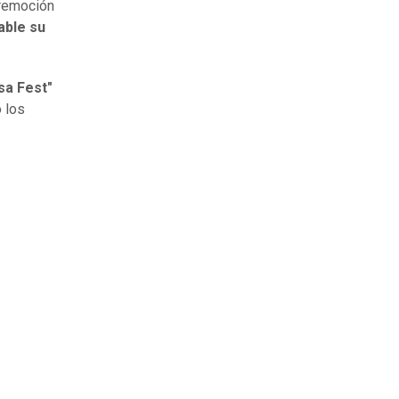
 remoción
able su
sa Fest"
 los