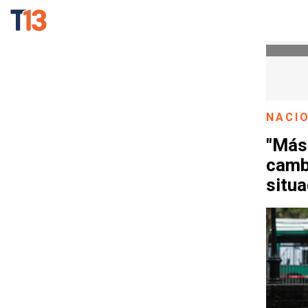
NACI
"Más
cambi
situa