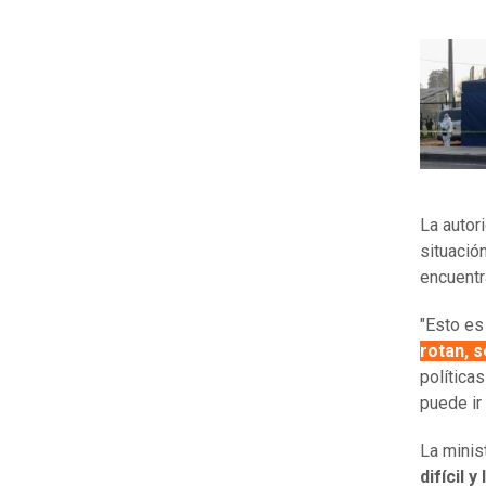
La autor
situació
encuentr
"Esto es
rotan, 
política
puede ir
La minis
difícil 