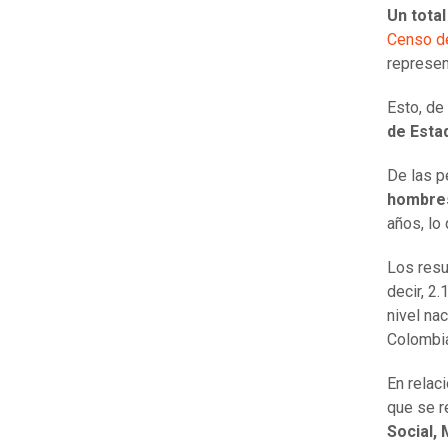
Un tota
Censo de
represen
Esto, de
de Estad
De las p
hombre
años, lo
Los resu
decir, 2
nivel nac
Colombia
En relac
que se re
Social,