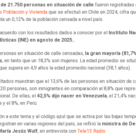
l de 21.750 personas en situación de calle
fueron registradas 
 Población y Vivienda
que se efectuó en Chile en 2024, cifra qu
ta un 0,12% de la población censada a nivel país.
 acuerdo con los resultados dados a conocer por el
Instituto Na
ísticas (INE) en agosto de 2025..
ersonas en situación de calle censadas,
la gran mayoría (81,7
s
, en tanto que un 18,3% son mujeres. La edad promedio se situ
 que supera en 4,9 años la edad promedio nacional (38,1 años).
ltados muestran que el 13,6% de las personas en situación de ca
.120 personas, son inmigrantes en comparación al 8,8% que repre
ional. De ellas, el
42,5% dijo nacer en Venezuela
, el 21,4% nac
 y el 8%, en Perú.
ión a este tema y al código azul que se activa por las bajas temp
gistran en varias regiones del país, se refirió la
ministra de De
 María Jesús Wulf
, en entrevista con
Tele13 Radio
.