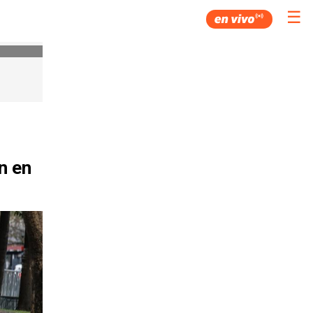
☰
n en