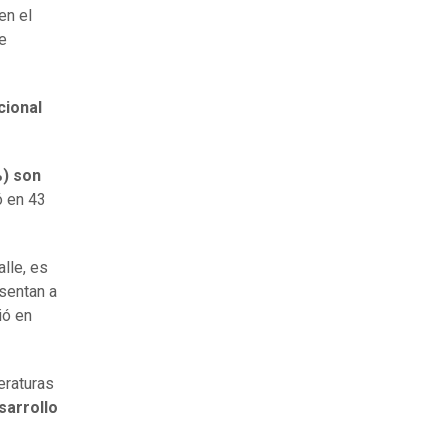
en el
e
cional
%) son
ó en 43
lle, es
sentan a
ió en
eraturas
sarrollo