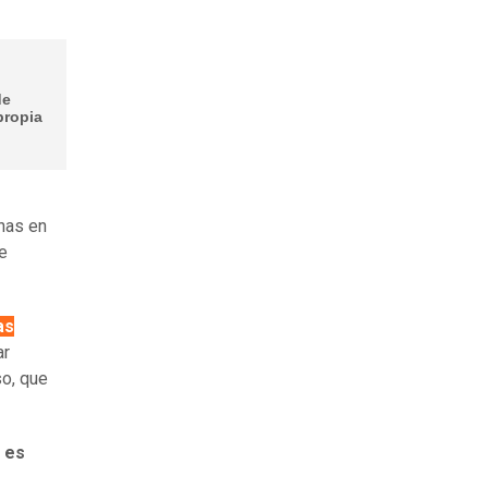
de
propia
onas en
e
as
ar
so, que
 es