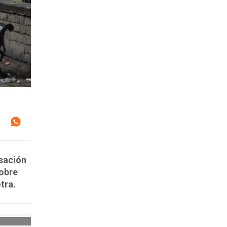
rsación
sobre
tra.