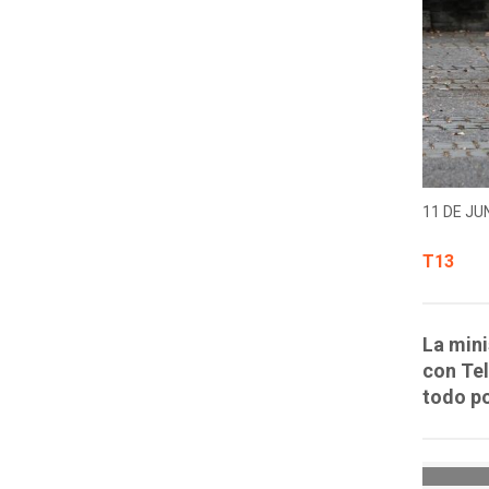
11 DE JUN
T13
La mini
con Tel
todo po