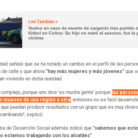
Lee También >
Vuelco en caso de muerte de sargento tras partido 
fútbol en Colina: Su hijo no mató al asesino, fue la 
víctima
idad señaló que se ha notado un cambio en el perfil de las pers
n de calle y que ahora
"hay más mujeres y más jóvenes"
que s
an viviendo en dicha realidad.
 complejo, porque uno dice 'es mucha gente' porque
las person
se mueven de una región a otra
, entonces no es fácil desarroll
s que puedan producir resultados con un grupo que es muy diver
 cambiando", explicó.
tra de Desarrollo Social además indicó que
"sabemos que esto
y lo estamos trabajando con los alcaldes"
.