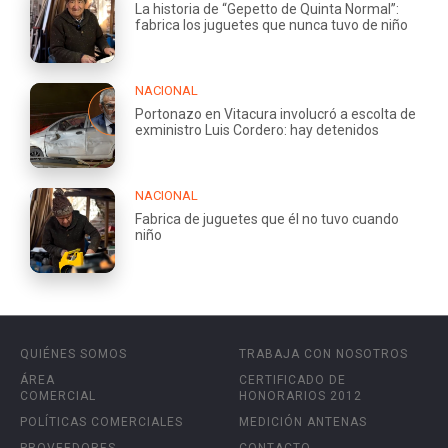
La historia de “Gepetto de Quinta Normal”:
fabrica los juguetes que nunca tuvo de niño
NACIONAL
Portonazo en Vitacura involucró a escolta de
exministro Luis Cordero: hay detenidos
NACIONAL
Fabrica de juguetes que él no tuvo cuando
niño
QUIÉNES SOMOS
TRABAJA CON NOSOTROS
ÁREA
CERTIFICADO DE
COMERCIAL
HONORARIOS 2012
POLÍTICAS COMERCIALES
MEDICIÓN ANTENAS
PROVEEDORES
CONTACTO