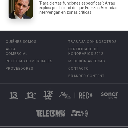
"Para ciertas funciones específicas": Arrau
explica posibilidad de que Fuerzas Armadas
intervengan en zonas críticas
QUIÉNES SOMOS
TRABAJA CON NOSOTROS
ÁREA
CERTIFICADO DE
COMERCIAL
HONORARIOS 2012
POLÍTICAS COMERCIALES
MEDICIÓN ANTENAS
PROVEEDORES
CONTACTO
BRANDED CONTENT