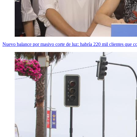
Nuevo balance por masivo corte de luz: habría 220 mil clientes que co