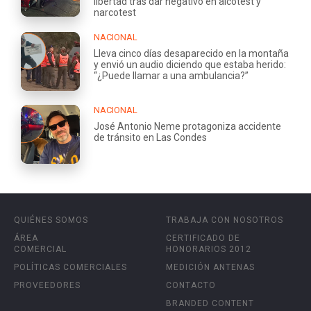
libertad tras dar negativo en alcotest y
narcotest
NACIONAL
Lleva cinco días desaparecido en la montaña
y envió un audio diciendo que estaba herido:
“¿Puede llamar a una ambulancia?”
NACIONAL
José Antonio Neme protagoniza accidente
de tránsito en Las Condes
QUIÉNES SOMOS
TRABAJA CON NOSOTROS
ÁREA
CERTIFICADO DE
COMERCIAL
HONORARIOS 2012
POLÍTICAS COMERCIALES
MEDICIÓN ANTENAS
PROVEEDORES
CONTACTO
BRANDED CONTENT