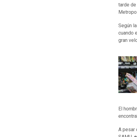
tarde de
Metropol
Según la
cuando e
gran vel
El hombr
encontra
A pesar 
SAMU,
e