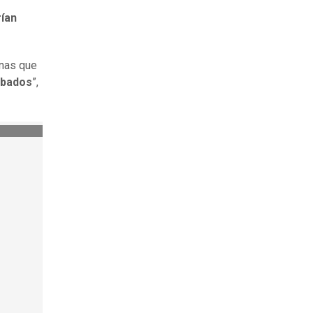
rían
onas que
obados
”,