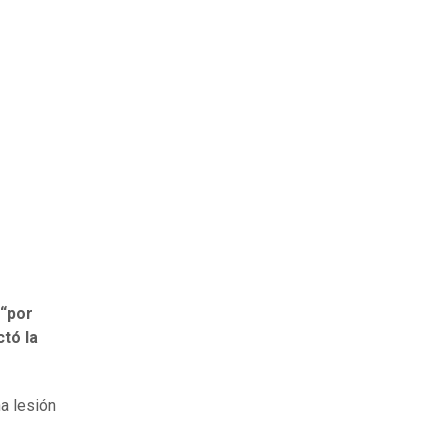
“por
ctó la
na lesión