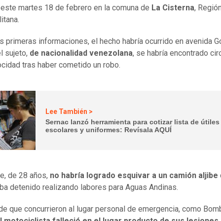
 este martes 18 de febrero en la comuna de
La Cisterna
, Regió
itana.
s primeras informaciones, el hecho habría ocurrido en avenida G
l sujeto,
de nacionalidad venezolana
, se habría encontrado cir
ocidad tras haber cometido un robo.
Lee También >
Sernac lanzó herramienta para cotizar lista de útiles
escolares y uniformes: Revísala AQUÍ
e, de 28 años,
no habría logrado esquivar a un camión aljibe
ba detenido realizando labores para Aguas Andinas.
de que concurrieron al lugar personal de emergencia, como Bom
l motociclista falleció en el lugar producto de sus lesiones