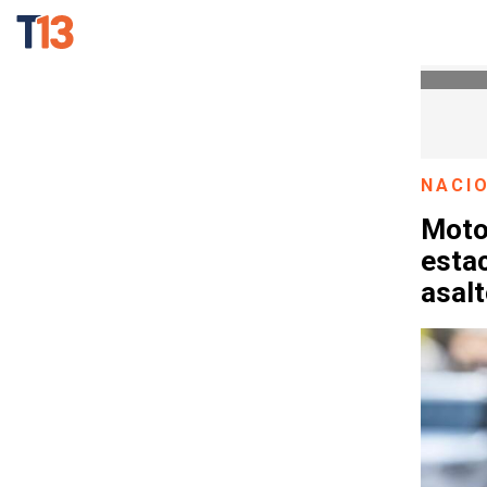
NACI
Moto
esta
asal