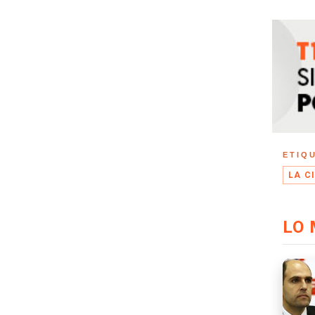
ETIQ
LA C
LO 