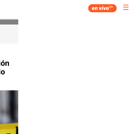
☰
ión
do