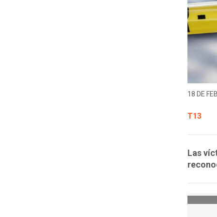
18 DE FE
T13
Las víc
recono