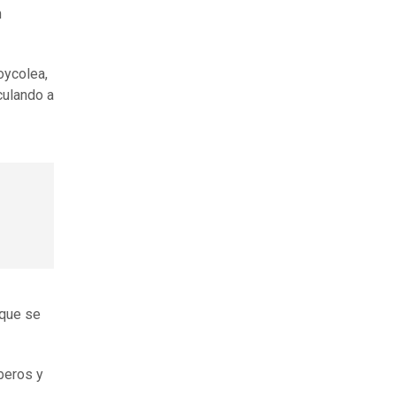
n
oycolea,
culando a
que se
beros y
.