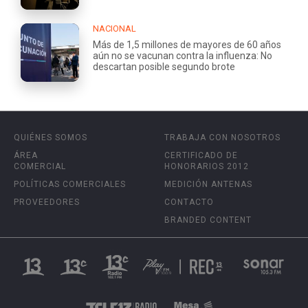
NACIONAL
Más de 1,5 millones de mayores de 60 años
aún no se vacunan contra la influenza: No
descartan posible segundo brote
QUIÉNES SOMOS
TRABAJA CON NOSOTROS
ÁREA
CERTIFICADO DE
COMERCIAL
HONORARIOS 2012
POLÍTICAS COMERCIALES
MEDICIÓN ANTENAS
PROVEEDORES
CONTACTO
BRANDED CONTENT