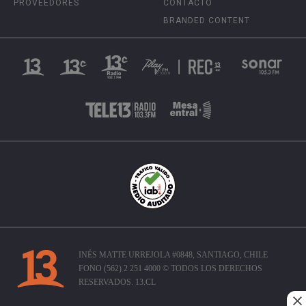
PROVEEDORES
CONTACTO
BRANDED CONTENT
INÉS MATTE URREJOLA #0848, SANTIAGO, CHILE
FONO (562) 2 251 4000 © TODOS LOS DERECHOS
RESERVADOS. 13.CL