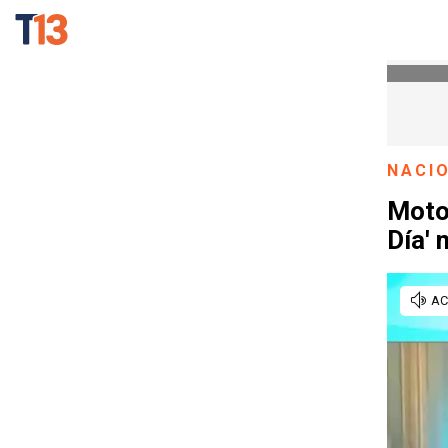
NACI
Motor
Día' 