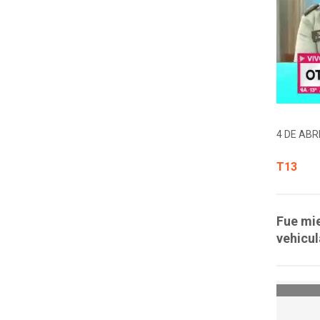
4 DE ABRI
T13
Fue mie
vehicul