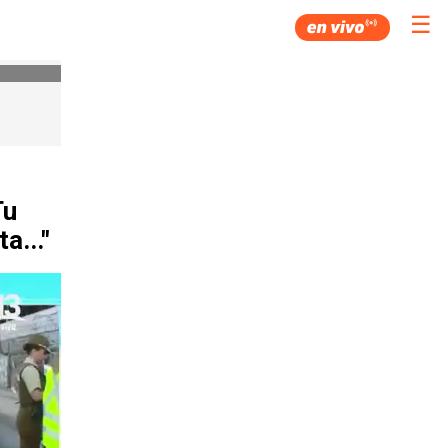
☰
Tu
a..."