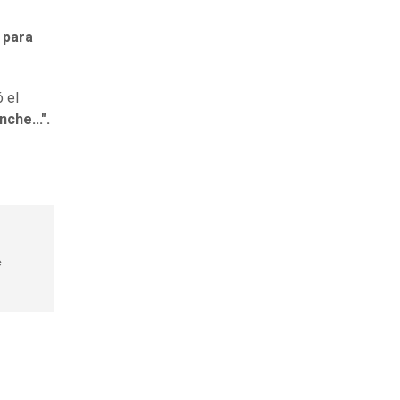
 para
ó el
che...".
e