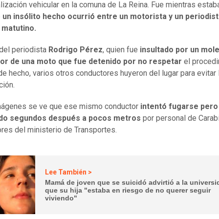
alización vehicular en la comuna de La Reina. Fue mientras estab
e
un insólito hecho ocurrió entre un motorista y un periodist
 matutino.
 del periodista
Rodrigo Pérez
, quien fue
insultado por un mol
or de una moto que fue detenido por no respetar
el proced
 de hecho, varios otros conductores huyeron del lugar para evitar 
ción.
imágenes se ve que ese mismo conductor
intentó fugarse pero
do segundos después a pocos metros
por personal de Carab
ores del ministerio de Transportes.
Lee También >
Mamá de joven que se suicidó advirtió a la univers
que su hija "estaba en riesgo de no querer seguir
viviendo"