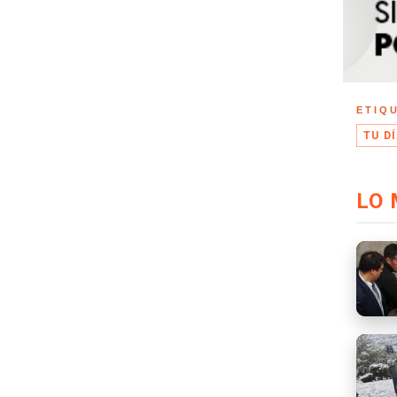
ETIQ
TU D
LO 