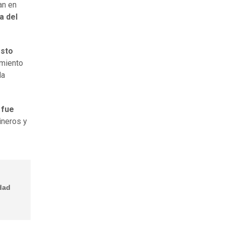
an en
a del
esto
imiento
la
 fue
ineros y
idad