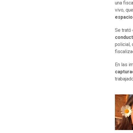
una fisc
vivo, qu
espacio
Se trató
conduct
policial,
fiscaliza
En las 
c
aptura
trabajad