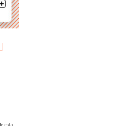
A
a
de esta