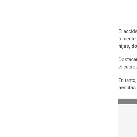
El accid
teniente
hijas, 
Destaca
el cuerp
En tanto
heridas