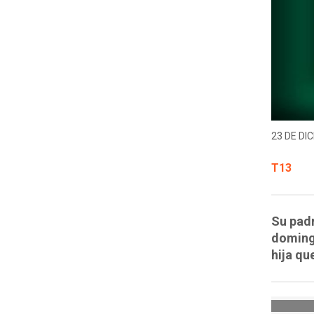
23 DE DIC
T13
Su padr
domingo
hija qu