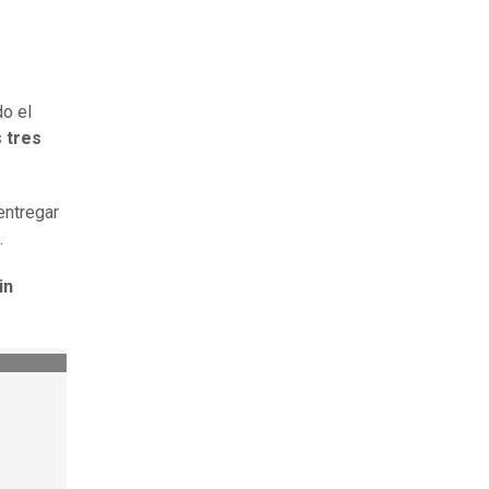
do el
s tres
entregar
.
in