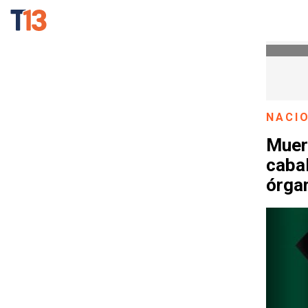
NACI
Muere
cabal
órga