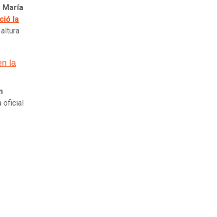
e
María
ció la
a altura
en la
n
 oficial