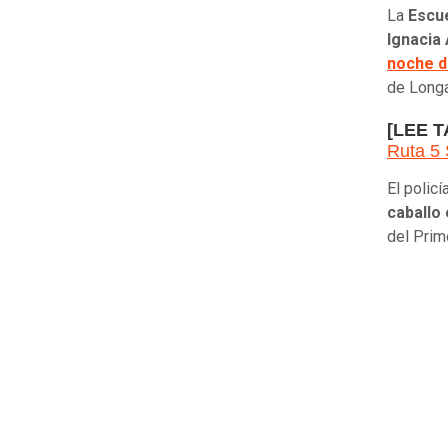
La
Escu
Ignacia
noche d
de Longa
[LEE 
Ruta 5 
El polic
caballo 
del Pri