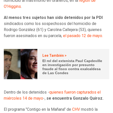
homicidio al matrimonio en Graneros, en la
región de
O’Higgins
.
Al menos tres sujetos han sido detenidos por la PDI
sindicados como los sospechosos del homicidio de
Rodrigo González (61) y Carolina Callejera (53), quienes
fueron asesinados en su parcela,
el pasado 12 de mayo.
Lee También >
El rol del extenista Paul Capdeville
en investigación por presunto
fraude al fisco contra exalcaldesa
de Las Condes
Dentro de los detenidos -
quienes fueron capturados el
miércoles 14 de mayo
-,
se encuentra Gonzalo Quiroz.
El programa "Contigo en la Mañana" de
CHV
mostró la