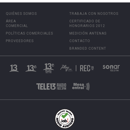
QUIÉNES SOMOS
TRABAJA CON NOSOTROS
ÁREA
CERTIFICADO DE
COMERCIAL
HONORARIOS 2012
POLÍTICAS COMERCIALES
MEDICIÓN ANTENAS
PROVEEDORES
CONTACTO
BRANDED CONTENT