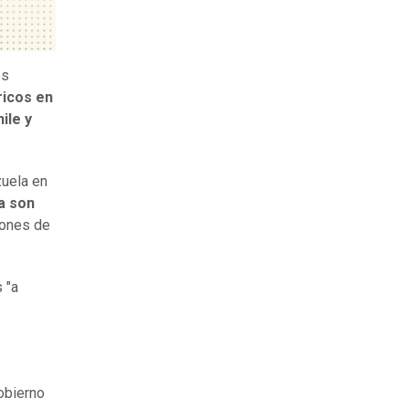
os
ricos en
ile y
zuela en
a son
iones de
 "a
obierno