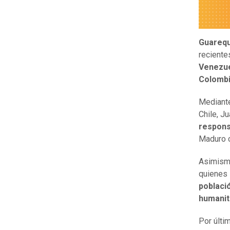
Guarequ
reciente
Venezue
Colomb
Mediante
Chile, J
respons
Maduro
Asimismo
quienes 
població
humanit
Por últi