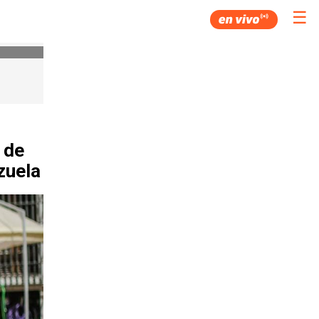
☰
 de
zuela