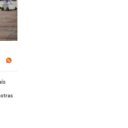
aís
 otras