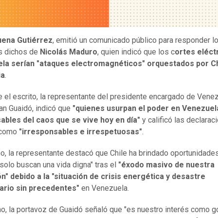
ena Gutiérrez
, emitió un comunicado público para responder l
s dichos de
Nicolás Maduro
, quien indicó que los c
ortes eléct
la serían "ataques electromagnéticos" orquestados por Ch
ia
.
 el escrito, la representante del presidente encargado de Vene
uan Guaidó, indicó que
"quienes usurpan el poder en Venezuel
ables del caos que se vive hoy en día"
y calificó las declarac
 como
"irresponsables e irrespetuosas"
.
, la representante destacó que Chile ha brindado oportunidades
solo buscan una vida digna" tras el
"éxodo masivo de nuestra
n" debido a la "situación de crisis energética y desastre
ario sin precedentes"
en Venezuela.
mo, la portavoz de Guaidó señaló que "es nuestro interés como g