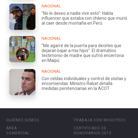
NACIONAL
"No le deseo a nadie vivir esto": Habla
influencer que estaba con chileno que murió
al caer desde montaña en Perú
NACIONAL
"Me agarré de la puerta para decirles que
dejaran bajar a mis hijos": El dramático
testimonio de madre que sufrió encerrona
en Maipú
NACIONAL
Con celdas individuales y control de visitas y
encomiendas: Ministro Rabat detalla
medidas penitenciarias en la ACOT
QUIÉNES SOMOS
TRABAJA CON NOSOTROS
ÁREA
CERTIFICADO DE
COMERCIAL
HONORARIOS 2012