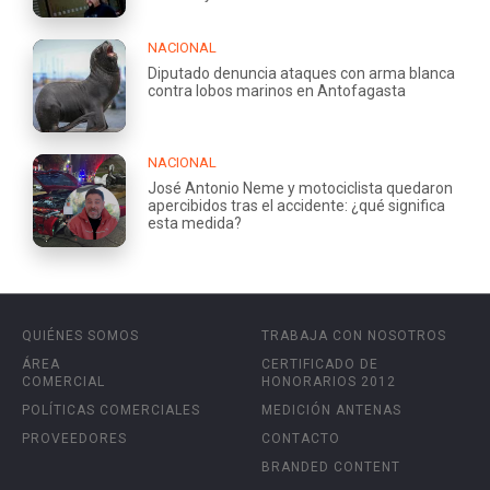
NACIONAL
Diputado denuncia ataques con arma blanca
contra lobos marinos en Antofagasta
NACIONAL
José Antonio Neme y motociclista quedaron
apercibidos tras el accidente: ¿qué significa
esta medida?
QUIÉNES SOMOS
TRABAJA CON NOSOTROS
ÁREA
CERTIFICADO DE
COMERCIAL
HONORARIOS 2012
POLÍTICAS COMERCIALES
MEDICIÓN ANTENAS
PROVEEDORES
CONTACTO
BRANDED CONTENT