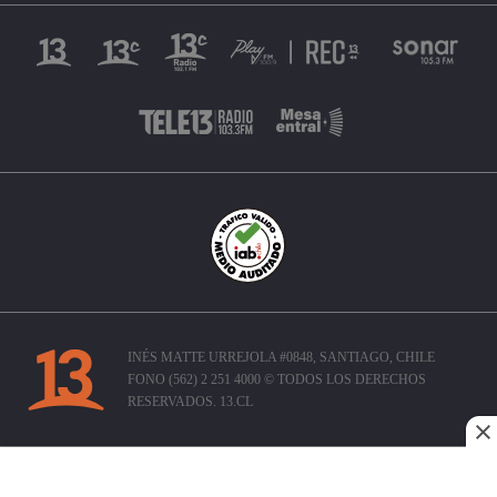
INÉS MATTE URREJOLA #0848, SANTIAGO, CHILE
FONO (562) 2 251 4000 © TODOS LOS DERECHOS
RESERVADOS. 13.CL