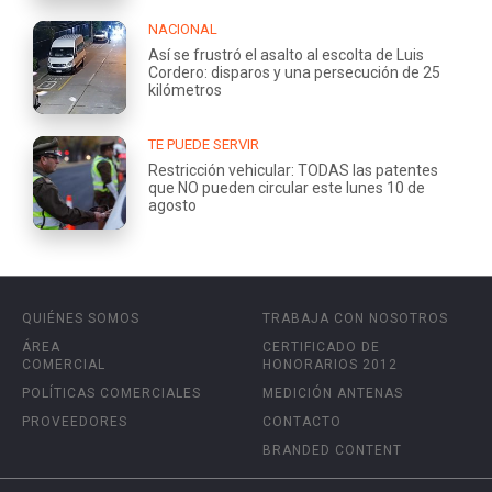
NACIONAL
Así se frustró el asalto al escolta de Luis
Cordero: disparos y una persecución de 25
kilómetros
TE PUEDE SERVIR
Restricción vehicular: TODAS las patentes
que NO pueden circular este lunes 10 de
agosto
QUIÉNES SOMOS
TRABAJA CON NOSOTROS
ÁREA
CERTIFICADO DE
COMERCIAL
HONORARIOS 2012
POLÍTICAS COMERCIALES
MEDICIÓN ANTENAS
PROVEEDORES
CONTACTO
BRANDED CONTENT