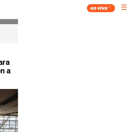
☰
ara
en a