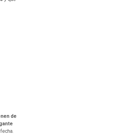
enen de
gante
 fecha.