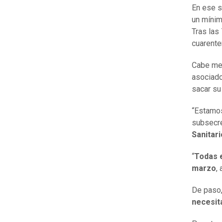
En ese s
un míni
Tras las
cuarente
Cabe me
asociado
sacar s
“Estamo
subsecre
Sanitari
“
Todas e
marzo
,
De paso,
necesit