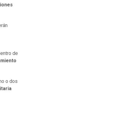
ciones
erán
entro de
lamiento
uno o dos
itaria