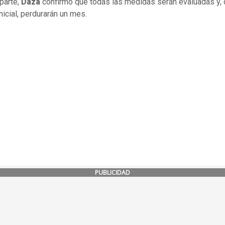
 parte,
Daza
confirmó que todas las medidas serán evaluadas y,
nicial, perdurarán un mes.
PUBLICIDAD