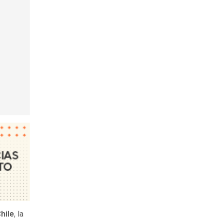
hile
, la