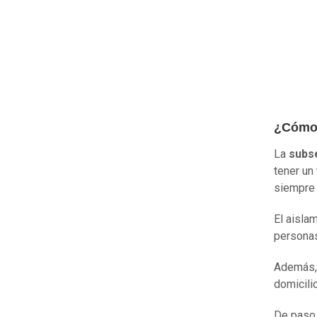
¿Cómo 
La
subs
tener un
siempre 
El aisla
personas
Además,
domicili
De paso,