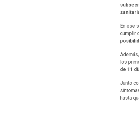
subsecr
sanitari
En ese s
cumplir
posibili
Además, 
los prim
de 11 dí
Junto co
síntomas
hasta qu