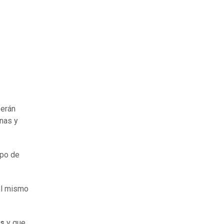
berán
onas y
upo de
el mismo
as
y que