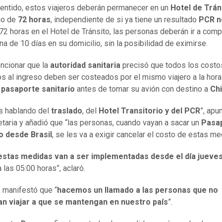
entido, estos viajeros deberán permanecer en un
Hotel de Trán
mo de
72 horas
, independiente de si ya tiene un resultado
PCR n
 72 horas en el Hotel de Tránsito, las personas deberán ir a comp
na de 10 días en su domicilio, sin la posibilidad de eximirse.
ncionar que la
autoridad sanitaria
precisó que todos los costo
s al ingreso deben ser costeados por el mismo viajero a la hora
u
pasaporte sanitario
antes de tomar su avión con destino a
Chi
s hablando del
traslado
, del
Hotel Transitorio y del PCR
”, apu
taria y añadió que “las personas, cuando vayan a sacar un
Pasa
o desde Brasil
, se les va a exigir cancelar el costo de estas me
stas medidas van a ser implementadas desde el día jueves
 a las 05:00 horas”, aclaró.
 manifestó que “
hacemos un llamado a las personas que no
an viajar a que se mantengan en nuestro país
”.