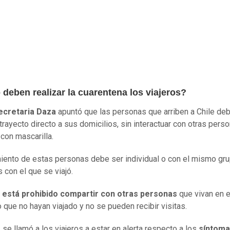
deben realizar la cuarentena los viajeros?
ecretaria Daza
apuntó que las personas que arriben a Chile de
 trayecto directo a sus domicilios, sin interactuar con otras pers
con mascarilla.
miento de estas personas debe ser individual o con el mismo gr
 con el que se viajó.
está prohibido compartir con otras personas
que vivan en 
o que no hayan viajado y no se pueden recibir visitas.
 se llamó a los viajeros a estar en alerta respecto a los
síntom