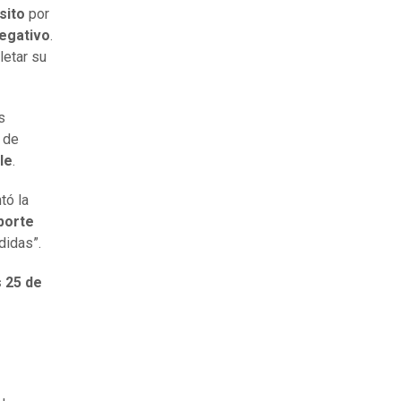
sito
por
egativo
.
letar su
s
 de
le
.
ntó la
porte
didas”.
 25 de