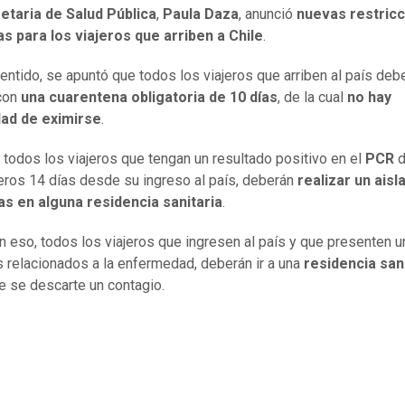
etaria de Salud
Pública
,
Paula Daza
, anunció
nuevas restric
as para los viajeros que arriben a Chile
.
entido, se apuntó que todos los viajeros que arriben al país deb
 con
una cuarentena obligatoria de 10 días
, de la cual
no hay
dad de eximirse
.
todos los viajeros que tengan un resultado positivo en el
PCR
d
eros 14 días desde su ingreso al país, deberán
realizar un ais
as en alguna residencia sanitaria
.
n eso, todos los viajeros que ingresen al país y que presenten 
 relacionados a la enfermedad, deberán ir a una
residencia san
e se descarte un contagio.