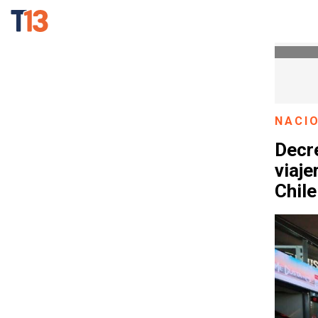
NACI
Decre
viaje
Chile