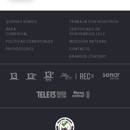
QUIÉNES SOMOS
TRABAJA CON NOSOTROS
ÁREA
CERTIFICADO DE
COMERCIAL
HONORARIOS 2012
POLÍTICAS COMERCIALES
MEDICIÓN ANTENAS
PROVEEDORES
CONTACTO
BRANDED CONTENT