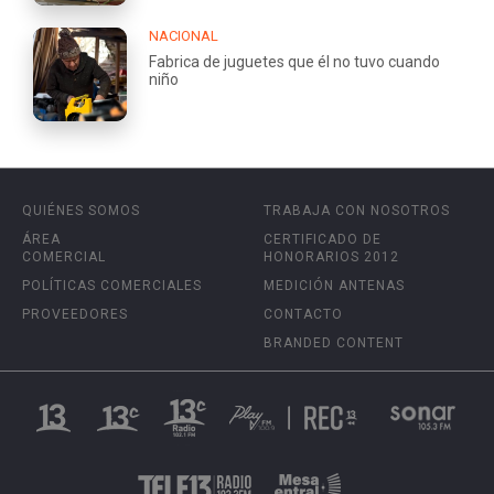
NACIONAL
Fabrica de juguetes que él no tuvo cuando
niño
QUIÉNES SOMOS
TRABAJA CON NOSOTROS
ÁREA
CERTIFICADO DE
COMERCIAL
HONORARIOS 2012
POLÍTICAS COMERCIALES
MEDICIÓN ANTENAS
PROVEEDORES
CONTACTO
BRANDED CONTENT