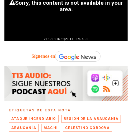
Síguenos en
ETIQUETAS DE ESTA NOTA
ATAQUE INCENDIARIO
REGIÓN DE LA ARAUCANÍA
ARAUCANÍA
MACHI
CELESTINO CÓRDOVA